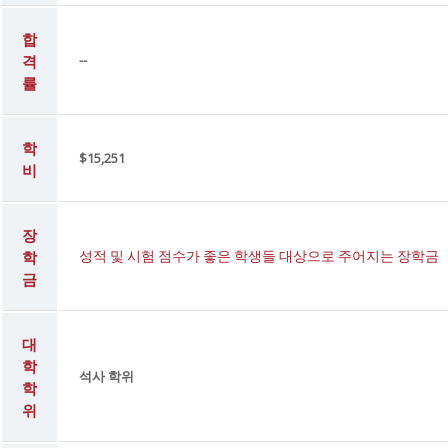
합
격
--
률
학
$15,251
비
장
학
성적 및 시험 점수가 좋은 학생들 대상으로 주어지는 장학금
금
대
학
석사 학위
학
위