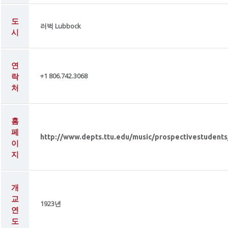
도
러벅 Lubbock
시
연
락
+1 806.742.3068
처
홈
페
http://www.depts.ttu.edu/music/prospectivestudent
이
지
개
교
1923년
연
도