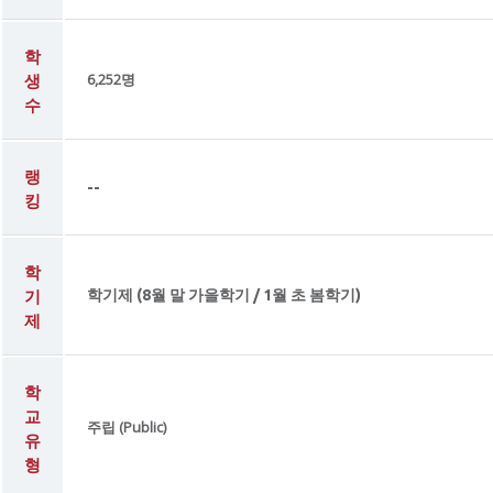
학
생
6,252명
수
랭
--
킹
학
기
학기제 (8월 말 가을학기 / 1월 초 봄학기)
제
학
교
주립 (Public)
유
형