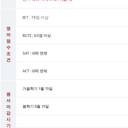
IBT : 79점 이상
영
어
IELTS : 6.5점 이상
점
수
조
SAT : GRE 면제
건
ACT : GRE 면제
가을학기 1월 15일
원
서
마
봄학기 6월 15일
감
시
기