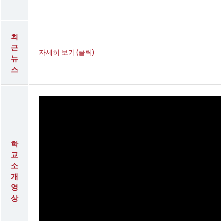
최
근
자세히 보기 (클릭)
뉴
스
학
교
소
개
영
상