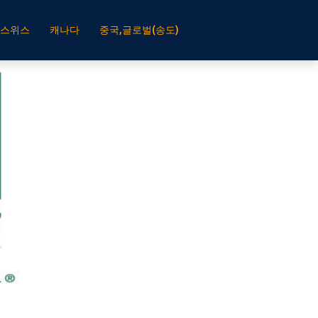
스위스
캐나다
중국,글로벌(송도)