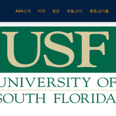
AAA소개
미국
항공
호텔,요리
홍콩,싱가폴