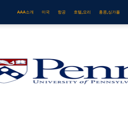
AAA소개
미국
항공
호텔,요리
홍콩,싱가폴