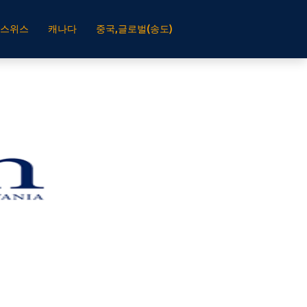
스위스
캐나다
중국,글로벌(송도)