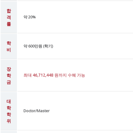
합
격
약 20%
률
학
약 600만원 (학기)
비
장
학
최대 46,712,448 원까지 수혜 가능
금
대
학
Doctor/Master
학
위