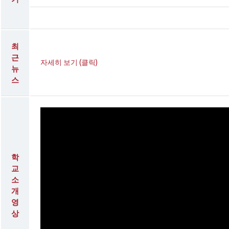
최
근
자세히 보기 (클릭)
뉴
스
학
교
소
개
영
상