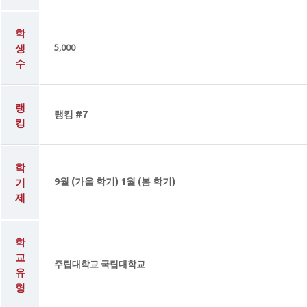
학
생
5,000
수
랭
랭킹 #7
킹
학
기
9월 (가을 학기) 1월 (봄 학기)
제
학
교
주립대학교 국립대학교
유
형