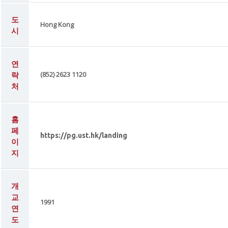
도
Hong Kong
시
연
락
(852) 2623 1120
처
홈
페
https://pg.ust.hk/landing
이
지
개
교
1991
연
도